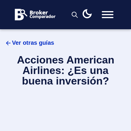
Skip
to
content
Ver otras guías
Acciones American
Airlines: ¿Es una
buena inversión?