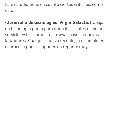
Este estudio tiene en cuenta ciertos criterios, como
estos:
·Desarrollo de tecnologías: Virgin Galactic
trabaja
en tecnología punta para dar a los clientes el mejor
servicio. Así es como crea nuevas naves o nuevos
lanzadores. Cualquier nueva tecnología o cambio en
el proceso podría suponer un repunte muy
importante en las
acciones de Virgin Galactic
.
·Competencia:
es cierto que se trata de un sector en
el que no hay mucha competencia, pero los 2 grandes
competidores que existen son muy duros. Estaremos
pendientes de cualquier acción que lance la
competencia, y de la aparición de cualquier nueva
empresa que quiera su ración.
·
Datos de la compañía:
también te interesa conocer