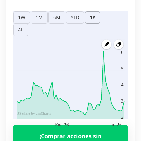
6
5
4
3
JS chart by amCharts
2
Ene 26
Jul 26
Volumen
SPCE
43,473,100.00
¡Comprar acciones sin