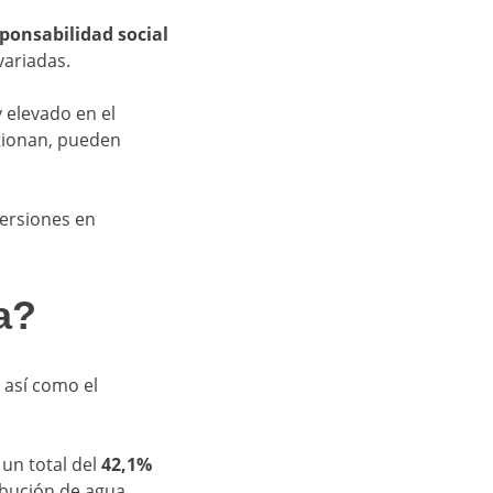
ponsabilidad social
variadas.
 elevado en el
stionan, pueden
versiones en
a?
 así como el
un total del
42,1%
ibución de agua