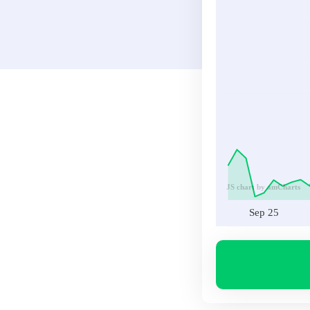
JS chart by amCharts
Sep 25
Volumen
VIE
Sep 25