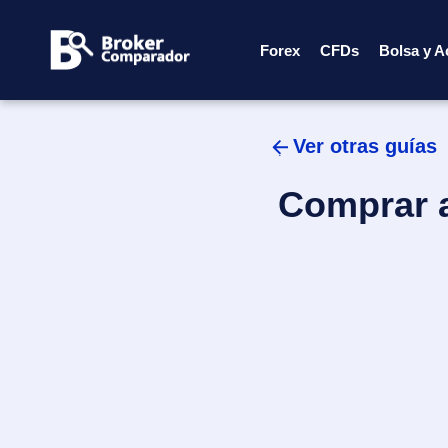
Skip
to
Forex
CFDs
Bolsa y A
content
Ver otras guías
Comprar a