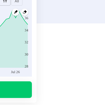
36
34
32
30
28
Jul 26
Jul 26