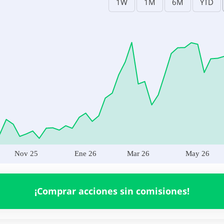
Nov 25
Ene 26
Mar 26
May 26
.PA
7,893,182.00
Nov 25
Ene 26
Mar 26
May 26
¡Comprar acciones sin comisiones!