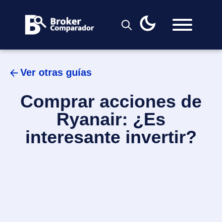
Skip
to
content
Ver otras guías
Comprar acciones de
Ryanair: ¿Es
interesante invertir?