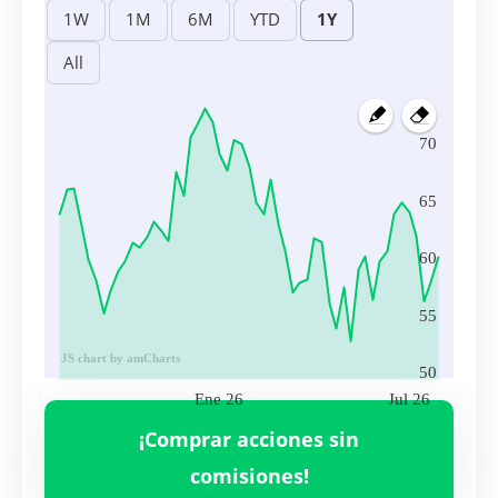
70
65
60
55
JS chart by amCharts
50
Ene 26
Jul 26
Volumen
RYAAY
3,014,268.00
¡Comprar acciones sin
Ene 26
Jul 26
comisiones!