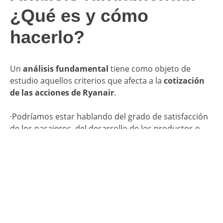
¿Qué es y cómo
hacerlo?
Un
análisis fundamental
tiene como objeto de
estudio aquellos criterios que afecta a la
cotización
de las acciones de Ryanair
.
·Podríamos estar hablando del grado de satisfacción
de los pasajeros, del desarrollo de los productos o
del contacto que ha tenido con el público.
·También le afectaría mucho la política. Cualquier
decisión por parte de los gobiernos sobre restringir
sus actividades, subirles los impuestos, entre otros,
podrían provocar un cambio en la dirección que
seguía el crecimiento en Bolsa.