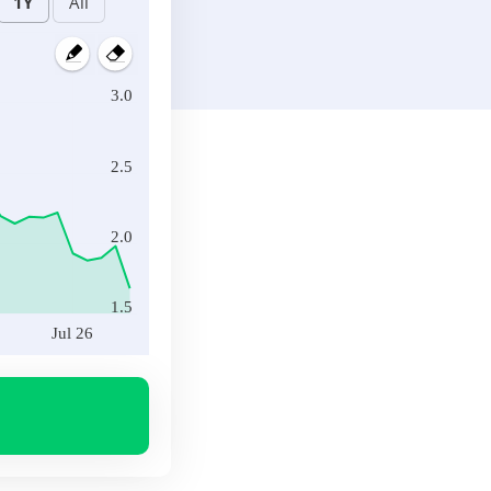
3.0
2.5
2.0
1.5
Jul 26
Jul 26