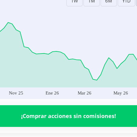
Nov 25
Ene 26
Mar 26
May 26
.PA
14,747,410.00
Nov 25
Ene 26
Mar 26
May 26
¡Comprar acciones sin comisiones!