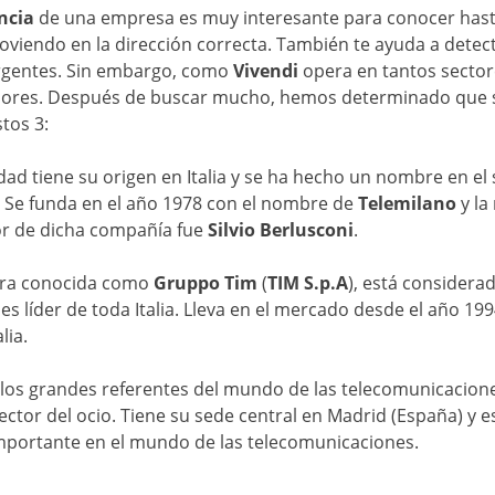
ncia
de una empresa es muy interesante para conocer has
viendo en la dirección correcta. También te ayuda a detect
gentes. Sin embargo, como
Vivendi
opera en tantos sectores
dores. Después de buscar mucho, hemos determinado que s
tos 3:
dad tiene su origen en Italia y se ha hecho un nombre en el 
 Se funda en el año 1978 con el nombre de
Telemilano
y la
or de dicha compañía fue
Silvio Berlusconi
.
ra conocida como
Gruppo Tim
(
TIM S.p.A
), está consider
s líder de toda Italia. Lleva en el mercado desde el año 199
lia.
 los grandes referentes del mundo de las telecomunicacio
 sector del ocio. Tiene su sede central en Madrid (España) y
mportante en el mundo de las telecomunicaciones.