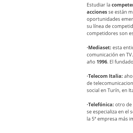
Estudiar la
compete
acciones
se están mo
oportunidades emer
su línea de competi
competidores son es
·Mediaset:
esta enti
comunicación en TV.
año
1996
. El fundad
·Telecom Italia:
aho
de telecomunicacione
social en Turín, en Ita
·Telefónica:
otro de
se especializa en el
la 5ª empresa más i