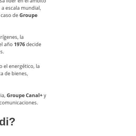
a líder en el ámbito
e a escala mundial,
l caso de
Groupe
orígenes, la
el año
1976
decide
s.
 el energético, la
a de bienes,
ia,
Groupe Canal+
y
lecomunicaciones.
di?