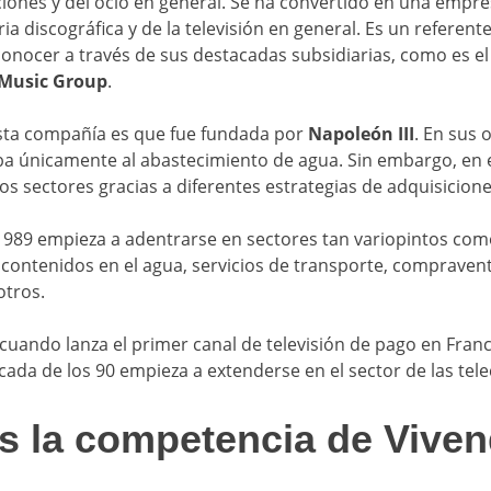
iones y del ocio en general. Se ha convertido en una empres
tria discográfica y de la televisión en general. Es un referent
onocer a través de sus destacadas subsidiarias, como es e
 Music Group
.
sta compañía es que fue fundada por
Napoleón III
. En sus 
a únicamente al abastecimiento de agua. Sin embargo, en 
os sectores gracias a diferentes estrategias de adquisicione
o 1989 empieza a adentrarse en sectores tan variopintos como
contenidos en el agua, servicios de transporte, compravent
otros.
cuando lanza el primer canal de televisión de pago en Franc
década de los 90 empieza a extenderse en el sector de las te
s la competencia de Viven