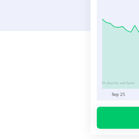
JS chart by amCharts
Sep 25
Volumen
VIV
Sep 25