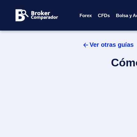
Skip
to
Forex
CFDs
Bolsa y A
content
Ver otras guías
Cómo