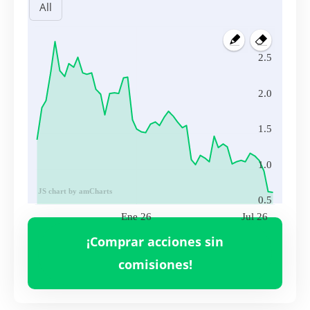
2.5
2.0
1.5
1.0
JS chart by amCharts
0.5
Ene 26
Jul 26
Volumen
INO
18,688,300.00
¡Comprar acciones sin
Ene 26
Jul 26
comisiones!