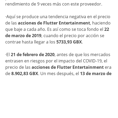
rendimiento de 9 veces más con este proveedor.
·Aquí se produce una tendencia negativa en el precio
de las
acciones de Flutter Entertainment
, haciendo
que baje a cada año. Es así como se toca fondo el
22
de marzo de 2019
, cuando el precio por acción se
contrae hasta llegar a los
5733,93 GBX
.
·El
21 de febrero de 2020
, antes de que los mercados
entrasen en riesgos por el impacto del COVID-19, el
precio de las
acciones de Flutter Entertainment
era
de
8.902,83 GBX
. Un mes después, el
13 de marzo de
2020
, el valor por acción se había visto reducido a los
6.368,29 GBX
.
·La empresa empieza a recuperarse de esta racha y lo
hace mejor que nunca. El
8 de enero de 2021
se
alcanza un valor máx de la entidad al llegar a un
promedio de
15.805 GBX
.