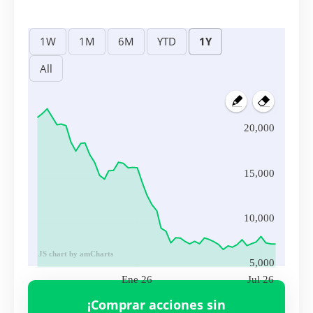
20,000
15,000
10,000
JS chart by amCharts
5,000
Ene 26
Jul 26
Volumen
FLTR.L
363,834.00
¡Comprar acciones sin