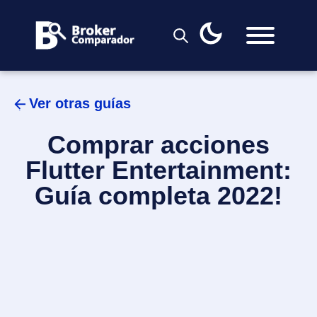
Skip
to
content
Ver otras guías
Comprar acciones
Flutter Entertainment:
Guía completa 2022!