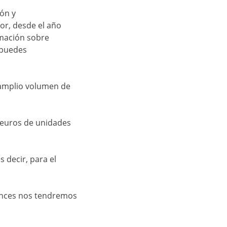
ión y
or, desde el año
rmación sobre
 puedes
 amplio volumen de
e euros de unidades
 decir, para el
tonces nos tendremos