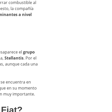
rrar combustible al
 esto, la compañía
minantes a nivel
esaparece el
grupo
la,
Stellantis
. Por el
as, aunque cada una
s se encuentra en
o que en su momento
ón muy importante.
Fiat?