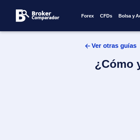
Skip
to
Forex
CFDs
Bolsa y A
content
Ver otras guías
¿Cómo y