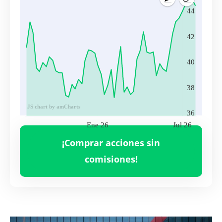
44
42
40
38
JS chart by amCharts
36
Ene 26
Jul 26
Volumen
CS.PA
7,513,837.00
¡Comprar acciones sin
Ene 26
Jul 26
comisiones!