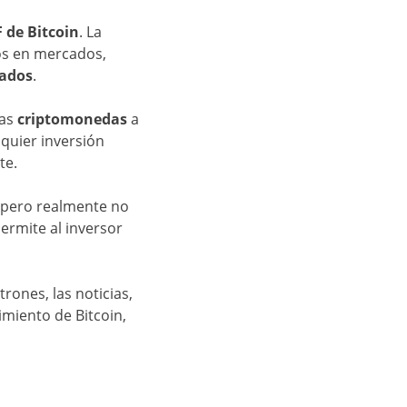
 de Bitcoin
. La
os en mercados,
cados
.
las
criptomonedas
a
lquier inversión
te.
 pero realmente no
ermite al inversor
rones, las noticias,
imiento de Bitcoin,