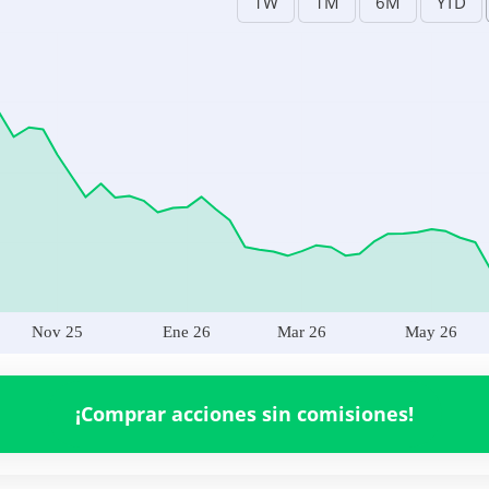
Nov 25
Ene 26
Mar 26
May 26
O
307,393,500.00
Nov 25
Ene 26
Mar 26
May 26
¡Comprar acciones sin comisiones!