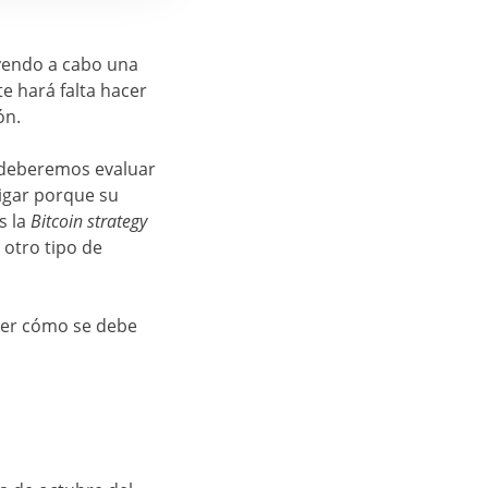
 yendo a cabo una
te hará falta hacer
ón.
deberemos evaluar
tigar porque su
es la
Bitcoin strategy
 otro tipo de
cer cómo se debe