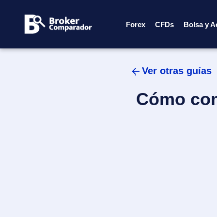
Skip
to
Forex
CFDs
Bolsa y A
content
Ver otras guías
Cómo com