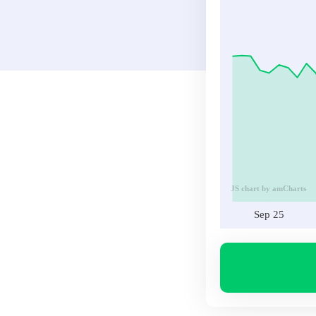
JS chart by amCharts
Sep 25
Volumen
BIT
Sep 25