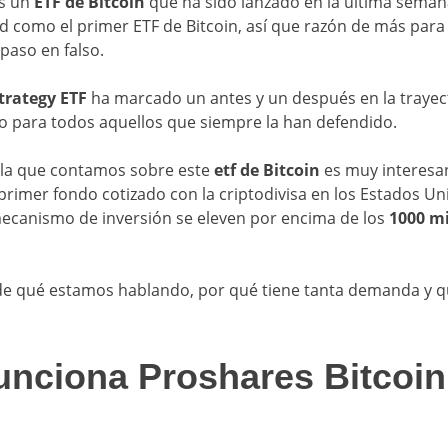
s un
ETF de Bitcoin
que ha sido lanzado en la última seman
d como el primer ETF de Bitcoin, así que razón de más para 
paso en falso.
trategy ETF
ha marcado un antes y un después en la trayect
mo para todos aquellos que siempre la han defendido.
la que contamos sobre este
etf de Bitcoin
es muy interesa
primer fondo cotizado con la criptodivisa en los Estados U
mecanismo de inversión se eleven por encima de los
1000 mi
e qué estamos hablando, por qué tiene tanta demanda y q
nciona Proshares Bitcoin